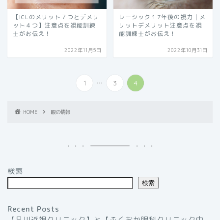
【ICLのメリット７つとデメリ
レーシック１7年後の視力｜メ
ット４つ】注意点を視能訓練
リットデメリット注意点を視
士がお伝え！
能訓練士がお伝え！
2022年11月5日
2022年10月31日
...
1
3
4
HOME
眼の情報
検索
検索
Recent Posts
【品川近視クリニック】と【ふくおか眼科クリニック中