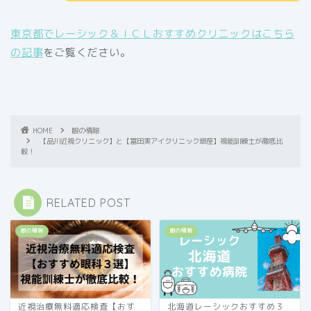
東京都でレーシック＆ＩＣＬおすすめクリニックはこちら
の記事
をご覧ください。
HOME
眼の情報
【品川近視クリニック】と【冨田実アイクリニック銀座】視能訓練士が徹底比
較！
RELATED POST
眼の情報
眼の情報
近視治療無料適応検査【おす
北海道レーシックおすすめ３