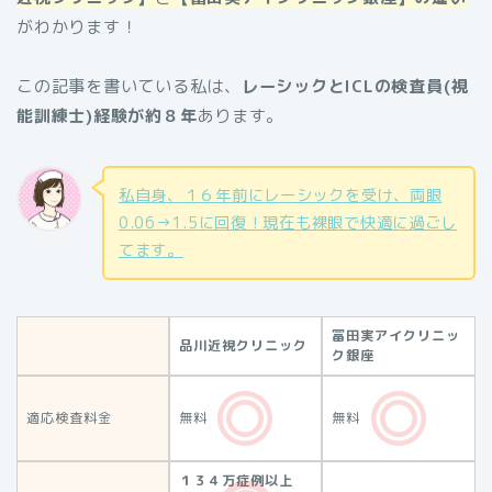
がわかります！
この記事を書いている私は、
レーシックとICLの検査員(視
能訓練士)経験が約８年
あります。
私自身、１６年前にレーシックを受け、両眼
0.06→1.5に回復！現在も裸眼で快適に過ごし
てます。
冨田実アイクリニッ
品川近視クリニック
ク銀座
適応検査料金
無料
無料
１３４万症例以上