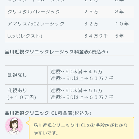
クリスタルZレーシック
２５万
８年
アマリス750Zレーシック
３２万
１０年
Lext(レクスト)
３４万９千
５年
品川近視クリニックレーシック料金表(
税込み)
近視S‐５D未満→４６万
乱視なし
近視S-５D以上→５３万７千
乱視あり
近視S‐５D未満→５６万
(＋１０万円)
近視S-５D以上→６３万７千
品川近視クリニックICL料金表
(税込み)
品川近視クリニックはICLの料金設定がわかり
やすいです。