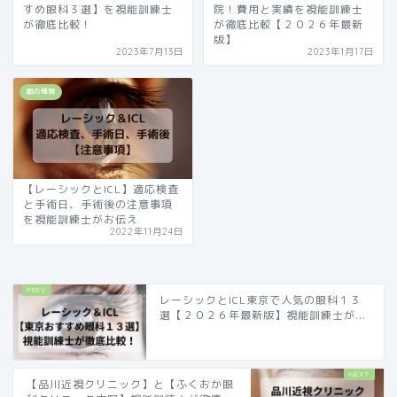
すめ眼科３選】を視能訓練士
院！費用と実績を視能訓練士
が徹底比較！
が徹底比較【２０２６年最新
版】
2023年7月13日
2023年1月17日
眼の情報
【レーシックとICL】適応検査
と手術日、手術後の注意事項
を視能訓練士がお伝え
2022年11月24日
レーシックとICL東京で人気の眼科１３
選【２０２６年最新版】視能訓練士が...
【品川近視クリニック】と【ふくおか眼