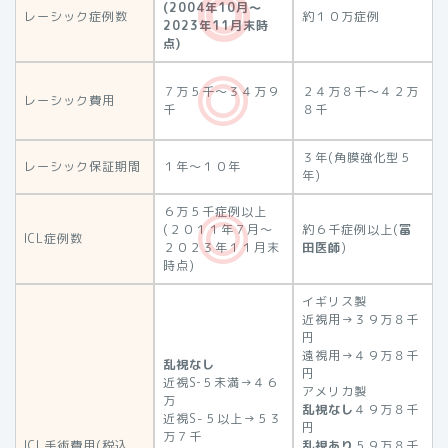
(2004年10月～
レーシック症例数
約１０万症例
2023年11月末時
点)
７万５千～３４万９
２４万８千～４２万
レーシック費用
千
８千
３年(角膜強化型５
レーシック保証期間
１年～１０年
年)
６万５千症例以上
(２０１１年７月～
約６千症例以上(
冨
ICL症例数
２０２３年１１月末
田医師
)
時点)
イギリス製
近視用→３９万８千
円
遠視用→４９万８千
乱視なし
円
近視S‐５未満→４６
アメリカ製
万
乱視なし
４９万８千
近視S-５以上→５３
円
万７千
ICL手術費用(税込
乱視あり
５９万８千