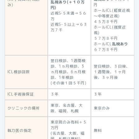
乱視あり(＋１０万
み)
円
円)
ホールICL(軽度近視
近視S‐５未満→５６
～中等度近視)
万
４５万８千円
近視S-５以上→６３
ホールICL(強度近
万７千
視)
５７万８千円
ホールICL
乱視あり
６７万８千円
翌日検診、1週間検
診、1ヵ月検診、3
翌日検診、３日後、
ICL検診回数
ヵ月検診、6ヵ月検
１週間後、１ヶ月
診、1年検診
後、３ヶ月後
(その後１回５千円)
ICL手術後保証
３年
３年
東京、名古屋、大
クリニックの場所
東京のみ
阪、福岡、札幌
東京院のみ有料＋５
万円
執刀医の指定
無料
(名古屋、大阪、福
岡、札幌は無料)