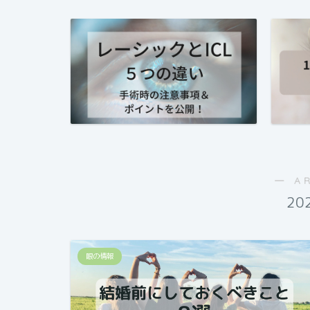
― A
20
眼の情報