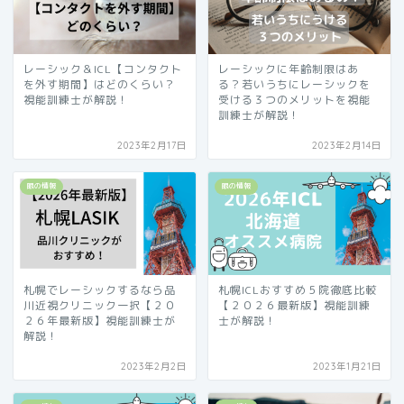
レーシック＆ICL【コンタクト
レーシックに年齢制限はあ
を外す期間】はどのくらい？
る？若いうちにレーシックを
視能訓練士が解説！
受ける３つのメリットを視能
訓練士が解説！
2023年2月17日
2023年2月14日
眼の情報
眼の情報
札幌でレーシックするなら品
札幌ICLおすすめ５院徹底比較
川近視クリニック一択【２０
【２０２６最新版】視能訓練
２６年最新版】視能訓練士が
士が解説！
解説！
2023年2月2日
2023年1月21日