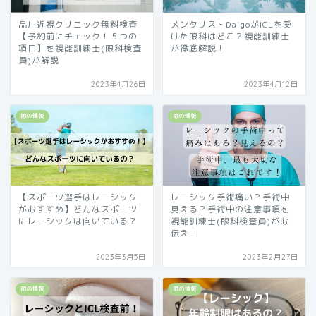
品川近視クリニック無料検査
メンタリストDaigoがICLを受
【予約前にチェック！５つの
けた眼科はどこ？視能訓練士
項目】を視能訓練士(眼科検査
が徹底解説！
員)が解説
2023年4月26日
2023年4月12日
眼の情報
眼の情報
【スポーツ選手はレーシック
レーシック手術痛い？手術中
がおすすめ】どんなスポーツ
見える？手術中の注意事項を
にレーシックは向いている？
視能訓練士(眼科検査員)がお
伝え！
2023年3月5日
2023年2月27日
眼の情報
眼の情報