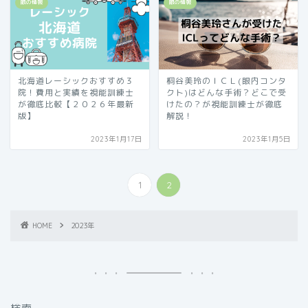
眼の情報
眼の情報
北海道レーシックおすすめ３
桐谷美玲のＩＣＬ(眼内コンタ
院！費用と実績を視能訓練士
クト)はどんな手術？どこで受
が徹底比較【２０２６年最新
けたの？が視能訓練士が徹底
版】
解説！
2023年1月17日
2023年1月5日
1
2
HOME
2023年